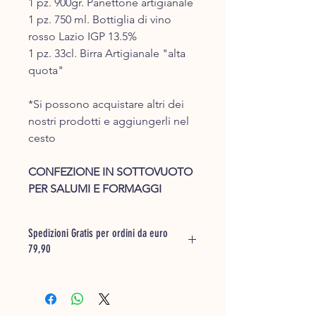
1 pz. 900gr. Panettone artigianale
1 pz. 750 ml. Bottiglia di vino
rosso Lazio IGP 13.5%
1 pz. 33cl. Birra Artigianale "alta
quota"
*Si possono acquistare altri dei
nostri prodotti e aggiungerli nel
cesto
CONFEZIONE IN SOTTOVUOTO
PER SALUMI E FORMAGGI
Spedizioni Gratis per ordini da euro
79,90
Inserisci la merce che desideri
acquistare nel carrello e ti saranno
calcolate le spese di spedizione.