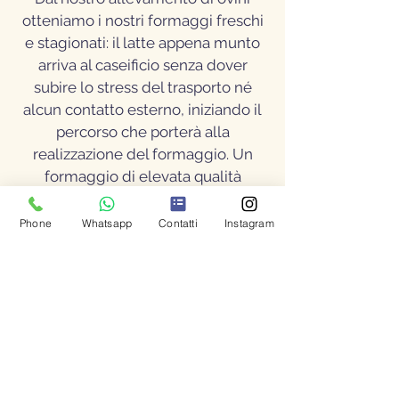
otteniamo i nostri formaggi freschi
e stagionati: il latte appena munto
arriva al caseificio senza dover
subire lo stress del trasporto né
alcun contatto esterno, iniziando il
percorso che porterà alla
realizzazione del formaggio. Un
formaggio di elevata qualità
nutritiva e organolettica vede il
concorso di molteplici fattori:
Phone
Whatsapp
Contatti
Instagram
l'abilità del casaro, le attrezzature
idonee, la cura nella maturazione, il
rispetto delle norme igienico-
sanitarie; ma solo se il latte, la
materia prima, è ottimo sarà
possibile ottenere un prodotto
superiore.