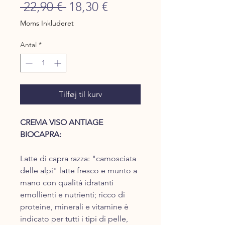
Regulær
Salgspris
 22,90 € 
18,30 €
pris
Moms Inkluderet
Antal
*
Tilføj til kurv
C​REMA VISO ANTIAGE
BIOCAPRA:
Latte di capra ​razza: "c​amosciata
delle alpi" ​latte fresco e ​munto a
mano con qualità idratanti
emollienti e nutrienti; ricco di
proteine, minerali e vitamine è
indicato per tutti i tipi di pelle,