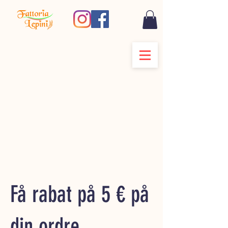
Få rabat på 5 € på
din ordre