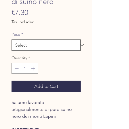
di suino nero
Price
€7.30
Tax Included
Peso
*
Quantity
*
Add to Cart
Salume lavorato
artigianalmente di puro suino
nero dei monti Lepini