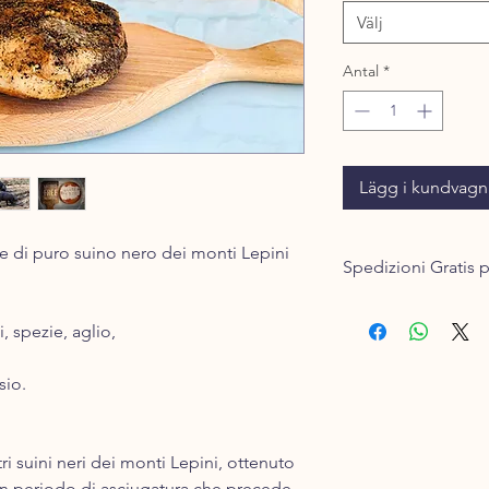
Välj
Antal
*
Lägg i kundvagn
e di puro suino nero dei monti Lepini
Spedizioni Gratis p
Inserisci la merce che
, spezie, aglio,
ti saranno calcolate l
La merce acquistata v
dal corriere un giorn
sio.
del pagamento.
Solitamente la conseg
spedizione con il cor
ri suini neri dei monti Lepini, ottenuto
Ad esempio, se ordini
un periodo di asciugatura che precede