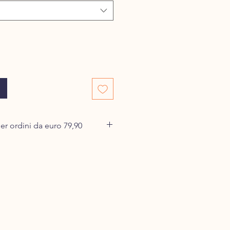
er ordini da euro 79,90
 desideri acquistare nel carrello e
e spese di spedizione.
errà confezionata e presa in carico
o dopo la ricezione dell'ordine e
na avviene entro 24/48 h dalla
riere espresso.
 la tua merce di martedì, già il