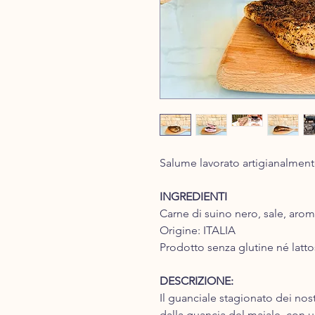
Salume lavorato artigianalment
INGREDIENTI
Carne di suino nero, sale, aromi
Origine: ITALIA
Prodotto senza glutine né latto
DESCRIZIONE:
Il guanciale stagionato dei nost
dalla guancia del maiale, con 