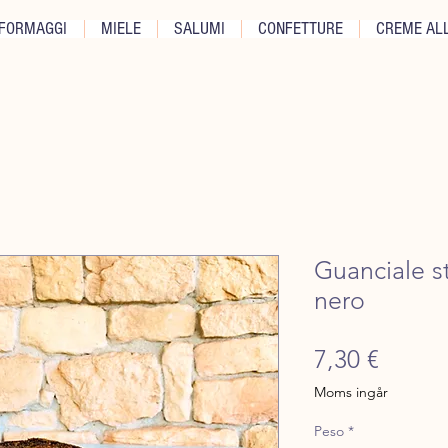
FORMAGGI
MIELE
SALUMI
CONFETTURE
CREME ALL
Guanciale s
nero
Pris
7,30 €
Moms ingår
Peso
*