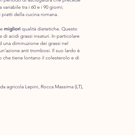
mercoledì provvedere
variabile tra i 60 e i 90 giorni;
sarà consegnata.
I giorni di spedizione
 piatti della cucina romana.
ordini effettuati dal
verranno evasi il Lun
le
migliori
qualità dietetiche. Questo
garantirvi che i prodo
i acidi grassi insaturi. In particolare
nei magazzini dei co
 una diminuzione dei grassi nel
compromettere la fre
azione anti trombosi. Il suo lardo è
Costo della spedizione
o che tiene lontano il colesterolo e di
maggiori:
Per gli acquisti al di 
spedizione è di euro 
Per gli acquisti al di
completamente gratu
nda agricola Lepini, Rocca Massima (LT),
Con un supplemento 
effettuiamo consegne
Unito.