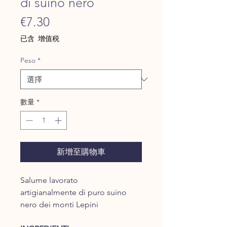
di suino nero
價
€7.30
格
已含 增值税
Peso
*
數量
*
新增至購物車
Salume lavorato
artigianalmente di puro suino
nero dei monti Lepini