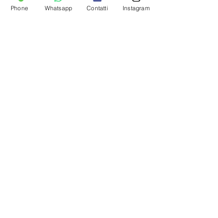
Phone
Whatsapp
Contatti
Instagram
INFO
Domande frequenti
Metodi di pagamento
Condizioni di vendita
Privacy
Cookie policy
Regala una Gift Card
SEGUICI SUI SOCIAL
PAGAMENTI SICURI:
Carte di debito/credito,
PayPal o Bonifico bancario