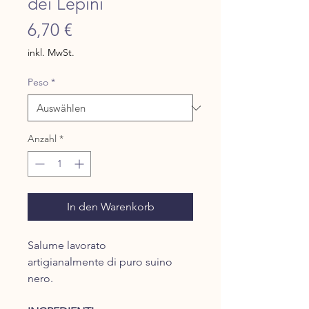
dei Lepini
Preis
6,70 €
inkl. MwSt.
Peso
*
Anzahl
*
In den Warenkorb
Salume lavorato
artigianalmente di puro suino
nero.