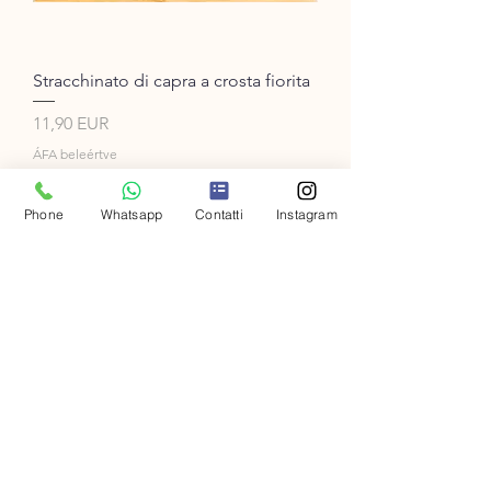
Stracchinato di capra a crosta fiorita
Ár
11,90 EUR
ÁFA beleértve
Phone
Whatsapp
Contatti
Instagram
Kosárba
Novità