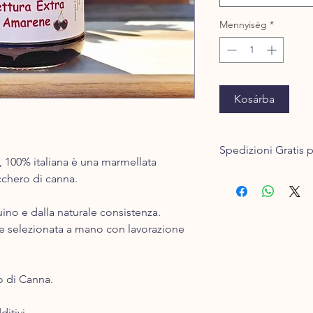
Mennyiség
*
Kosárba
Spedizioni Gratis p
, 100% italiana è una marmellata
Inserisci la merce che
ucchero di canna.
ti saranno calcolate l
La merce acquistata v
ino e dalla naturale consistenza.
dal corriere un giorn
a e selezionata a mano con lavorazione
del pagamento.
Solitamente la conseg
spedizione con il cor
o di Canna.
Ad esempio, se ordini
mercoledì provvedere
sarà consegnata.
ditivi