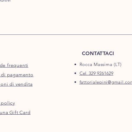
I giorni di spedizione
ordini effettuati dal
verranno evasi il Lun
garantirvi che i prodo
nei magazzini dei co
compromettere la fre
Costo della spedizione
maggiori:
CONTATTACI
Per gli acquisti al di 
spedizione è di euro 
Rocca Massima (LT)
e frequenti
Per gli acquisti al di
completamente gratu
Cel. 329 9261629
 di pagamento
Con un supplemento 
fattorialepini@gmail.co
oni di vendita
effettuiamo consegne
Unito.
 policy
una Gift Card