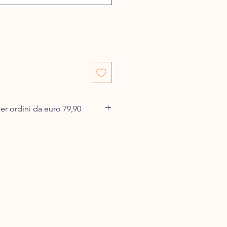
er ordini da euro 79,90
 desideri acquistare nel carrello e
e spese di spedizione.
errà confezionata e presa in carico
o dopo la ricezione dell'ordine e
na avviene entro 24/48 h dalla
riere espresso.
 la tua merce di martedì, già il
mo a spedire la merce e il giovedì