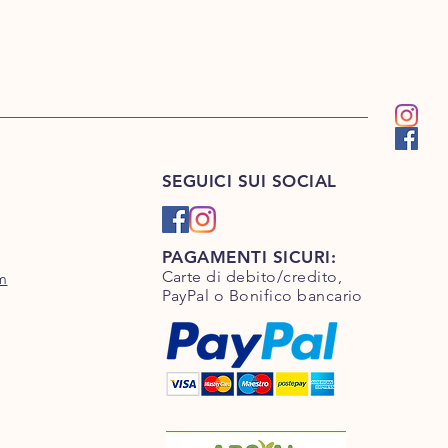
 vanno dal Lunedì al Giovedì; gli
 Giovedì mattina alla Domenica
edì successivo.
Questo per
tti arrivino freschi e non rimangano
rrieri nel weekend, andando a
schezza del prodotto.
 in italia comprese le isole
SEGUICI SUI SOCIAL
sotto di euro 79,90 il costo di
6,90;
 sopra di euro 79,90 la spedizione è
ita.
PAGAMENTI SICURI:
sulle spese di spedizione
Carte di debito/credito,
m
 anche in tutta Europa e Regno
PayPal o Bonifico bancario