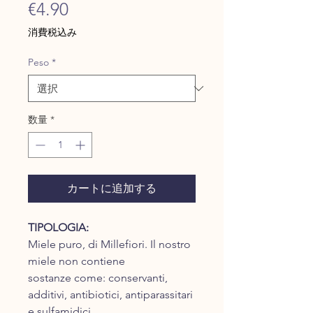
価
€4.90
格
消費税込み
Peso
*
数量
*
カートに追加する
TIPOLOGIA:
Miele puro, di Millefiori. Il nostro
miele non contiene
sostanze come: conservanti,
additivi, antibiotici, antiparassitari
e sulfamidici.