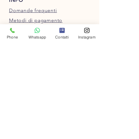
INFO
Domande frequenti
Metodi di pagamento
Condizioni di vendita
Phone
Whatsapp
Contatti
Instagram
Privacy
Cookie policy
Regala una Gift Card
SEGUICI SUI SOCIAL
PAGAMENTI SICURI:
Carte di debito/credito,
PayPal o Bonifico bancario