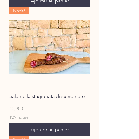
Ajouter au panier
Novità
Salamella stagionata di suino nero
Prix
10,90 €
TVA Incluse
Ajouter au panier