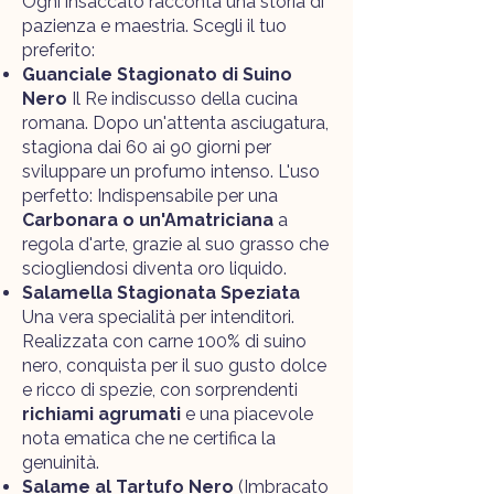
Ogni insaccato racconta una storia di
pazienza e maestria. Scegli il tuo
preferito:
Guanciale Stagionato di Suino
Nero
Il Re indiscusso della cucina
romana. Dopo un'attenta asciugatura,
stagiona dai 60 ai 90 giorni per
sviluppare un profumo intenso. L'uso
perfetto: Indispensabile per una
Carbonara o un'Amatriciana
a
regola d'arte, grazie al suo grasso che
sciogliendosi diventa oro liquido.
Salamella Stagionata Speziata
Una vera specialità per intenditori.
Realizzata con carne 100% di suino
nero, conquista per il suo gusto dolce
e ricco di spezie, con sorprendenti
richiami agrumati
e una piacevole
nota ematica che ne certifica la
genuinità.
Salame al Tartufo Nero
(Imbracato