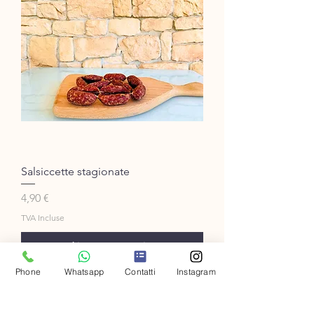
Salsiccette stagionate
Prix
4,90 €
TVA Incluse
Ajouter au panier
Phone
Whatsapp
Contatti
Instagram