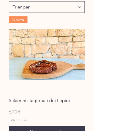
Novità
Salamini stagionati dei Lepini
Prix
6,70 €
TVA Incluse