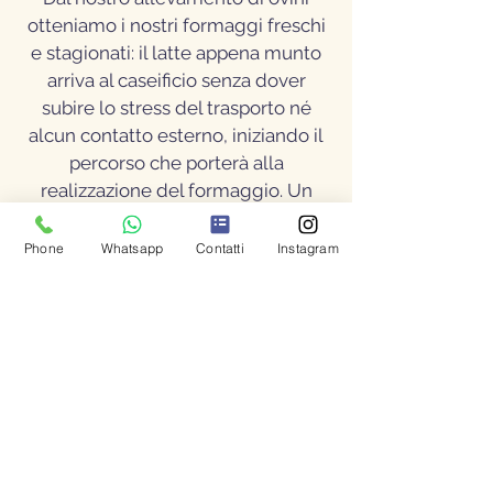
otteniamo i nostri formaggi freschi
e stagionati: il latte appena munto
arriva al caseificio senza dover
subire lo stress del trasporto né
alcun contatto esterno, iniziando il
percorso che porterà alla
realizzazione del formaggio. Un
formaggio di elevata qualità
nutritiva e organolettica vede il
Phone
Whatsapp
Contatti
Instagram
concorso di molteplici fattori:
l'abilità del casaro, le attrezzature
idonee, la cura nella maturazione, il
rispetto delle norme igienico-
sanitarie; ma solo se il latte, la
materia prima, è ottimo sarà
possibile ottenere un prodotto
superiore.