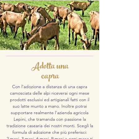
Adotta una
capra
Con l’adozione a distanza di una capra
camosciata delle alpi riceverai ogni mese
prodotti esclusivi ed artigianali fatti con il
suo latte munto a mano. Inoltre potrai
supportare realmente l’azienda agricola
Lepini, che tramanda con passione la
tradizione casearia dei nostri monti. Scegli la
formula di adozione che più preferisci:
2 mesi, 3 mesi, 6 mesi, 9 mesi e ogni mese ti