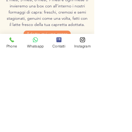
invieremo una box con all'interno i nostri
formaggi di capra: freschi, cremosi e semi
stagionati, genuini come una volta, fatti con
il latte fresco della tua capretta adottata.
Adotta qui una capra
Phone
Whatsapp
Contatti
Instagram
Capre
Dal nostro allevamento di capre pura
razza 'camosciate delle alpi' otteniamo i