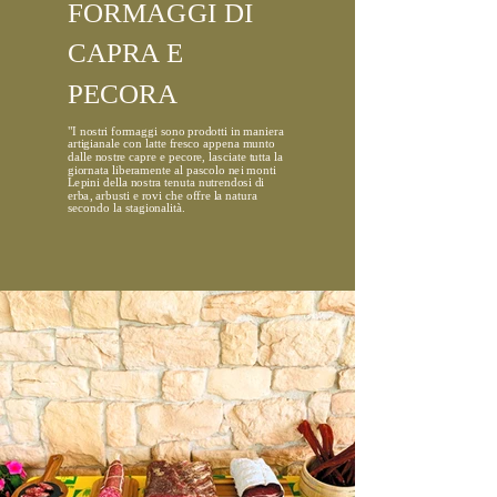
FORMAGGI DI
CAPRA E
PECORA
"I nostri formaggi sono prodotti in maniera
artigianale con latte fresco appena munto
dalle nostre capre e pecore, lasciate tutta la
giornata liberamente al pascolo nei monti
Lepini della nostra tenuta nutrendosi di
erba, arbusti e rovi​​ che offre la natura
secondo la stagionalità.