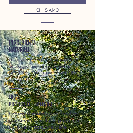
CHI SIAMO
INGREDIENTI
NATURALI
Utilizziamo prodotti naturali e
biologici senza ricorrere a
pesticidi e sostanze chimiche,
no ogm.
100%
PRODOTTO ITALIANO
I nostri alimenti sono prodotti
interamente in Italia, puntando
sulla valorizzazione delle