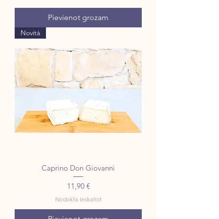
Pievienot grozam
Novità
Caprino Don Giovanni
Cena
11,90 €
Nodoklis Ieskaitot
Pievienot grozam