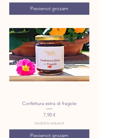
Pievienot grozam
Confettura extra di fragole
Cena
7,90 €
Nodoklis Ieskaitot
Pievienot grozam