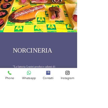
NORCINERIA
"La fattoria Lepini produce salumi di
altissima qualità, utilizzando esclusivamente
carni suine allevate nella nostra azienda
Phone
Whatsapp
Contatti
Instagram
agricola".
I nostri salumi sono realizzati senza l'utilizzo
di coloranti, allergeni e naturalmente privi di
glutine e lattosio: riscoprirete il sapore unico
e genuino dei salumi di una volta.