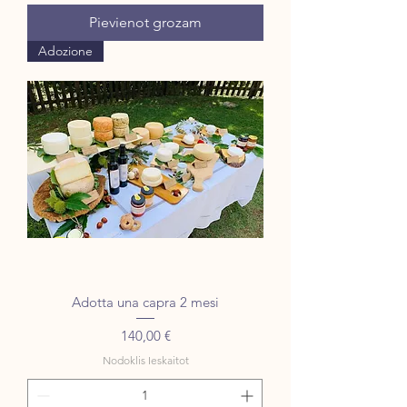
Pievienot grozam
Adozione
Adotta una capra 2 mesi
Cena
140,00 €
Nodoklis Ieskaitot