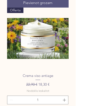
Pievienot grozam
Offerta
Crema viso antiage
Parastā cena
Izpārdošanas cena
22,90 €
18,30 €
Nodoklis Ieskaitot