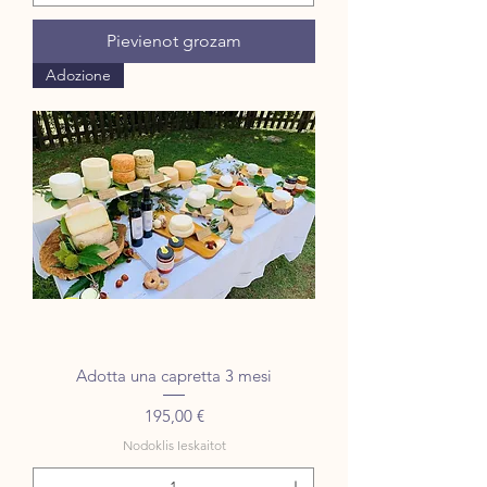
Pievienot grozam
Adozione
Adotta una capretta 3 mesi
Cena
195,00 €
Nodoklis Ieskaitot