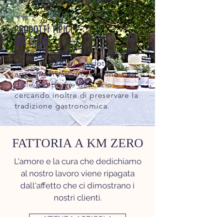
specialità del nostro paese.
PRODOTTI TIPICI
DEL LAZIO
La nostra forza è la produzione a
km zero, i nostri prodotti
agroalimentari provengono tutti
dalle campagne del Lazio,
cercando inoltre di preservare la
tradizione gastronomica.
FATTORIA A KM ZERO
L'amore e la cura che dedichiamo
al nostro lavoro viene ripagata
dall'affetto che ci dimostrano i
nostri clienti.