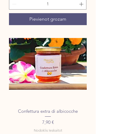
Pievienot grozam
Confettura extra di albicocche
Cena
7,90 €
Nodoklis Ieskaitot