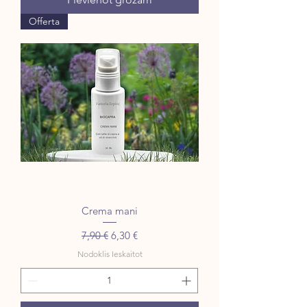
Offerta
Crema mani
Parastā cena
Izpārdošanas cena
7,90 €
6,30 €
Nodoklis Ieskaitot