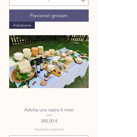
Pievienot grozam
Adozione
Adotta una capra 6 mesi
Cena
390,00 €
Nodoklis Ieskaitot