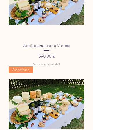
Adotta una capra 9 mesi
Cena
590,00 €
Nodoklis Ieskaitot
Adozione