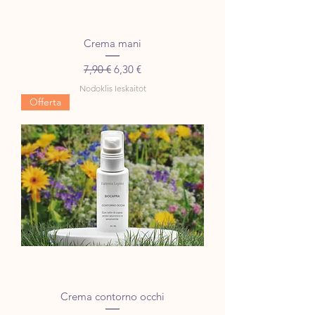
Crema mani
Parastā cena
Izpārdošanas cena
7,90 €
6,30 €
Nodoklis Ieskaitot
Offerta
Crema contorno occhi