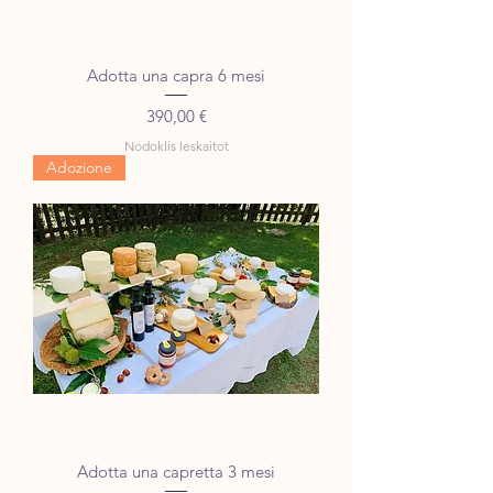
Adotta una capra 6 mesi
Cena
390,00 €
Nodoklis Ieskaitot
Adozione
Adotta una capretta 3 mesi