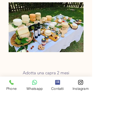
Adotta una capra 2 mesi
Cena
140,00 €
Phone
Whatsapp
Contatti
Instagram
Nodoklis Ieskaitot
Novità