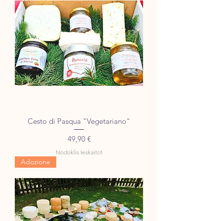
Cesto di Pasqua "Vegetariano"
Cena
49,90 €
Nodoklis Ieskaitot
Adozione