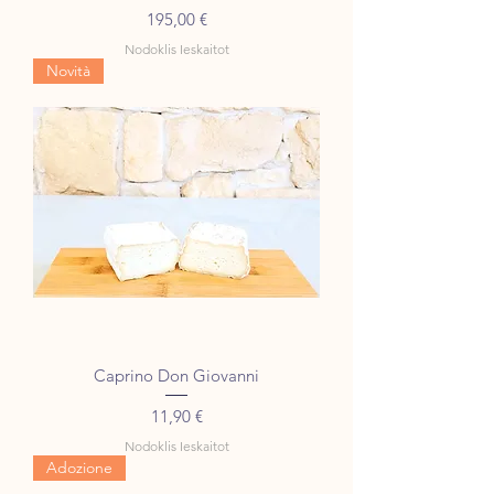
Cena
195,00 €
Nodoklis Ieskaitot
Novità
Caprino Don Giovanni
Cena
11,90 €
Nodoklis Ieskaitot
Adozione