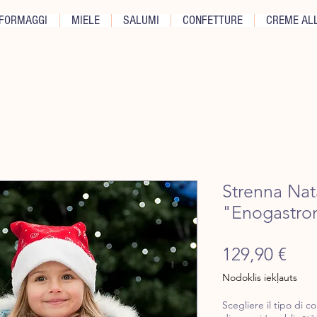
FORMAGGI
MIELE
SALUMI
CONFETTURE
CREME ALL
Strenna Nata
"Enogastro
Ce
129,90 €
Nodoklis iekļauts
Scegliere il tipo di co