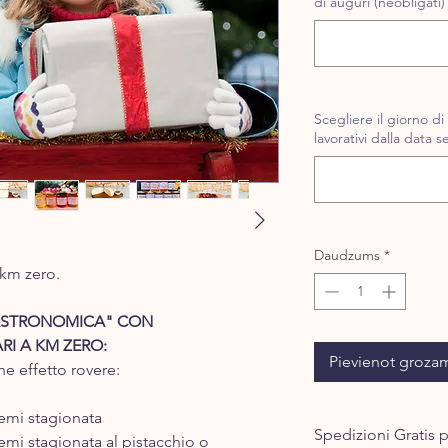
di auguri (neobligāti)
Scegliere il giorno d
lavorativi dalla data s
Daudzums
*
 km zero.
ASTRONOMICA" CON
RI A KM ZERO:
Pievienot groza
ne effetto rovere:
semi stagionata
Spedizioni Gratis p
semi stagionata al pistacchio o