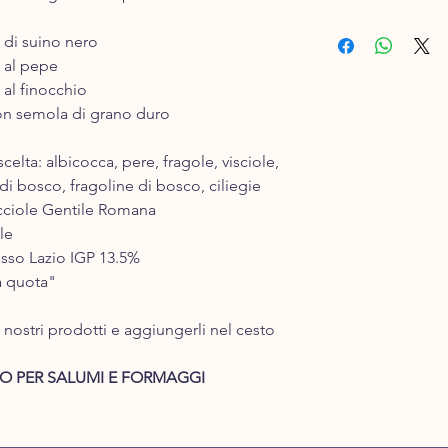
Inserisci la merce che
i di suino nero
ti saranno calcolate l
i al pepe
La merce acquistata v
dal corriere un giorn
 al finocchio
del pagamento.
 con semola di grano duro
Solitamente la conseg
spedizione con il cor
scelta: albicocca, pere, fragole, visciole,
Ad esempio, se ordini
di bosco, fragoline di bosco, ciliegie
mercoledì provvedere
occiole Gentile Romana
sarà consegnata.
le
I giorni di spedizione
ordini effettuati dal
rosso Lazio IGP 13.5%
verranno evasi il Lun
ta quota"
garantirvi che i prodo
nei magazzini dei co
 nostri prodotti e aggiungerli nel cesto
compromettere la fre
Costo della spedizione
O PER SALUMI E FORMAGGI
maggiori:
Per gli acquisti al di 
spedizione è di euro 
Per gli acquisti al di