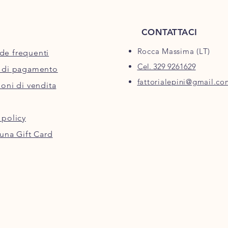
completamente gratu
Con un supplemento 
effettuiamo consegne
CONTATTACI
Unito.
Rocca Massima (LT)
e frequenti
Cel. 329 9261629
 di pagamento
fattorialepini@gmail.co
oni di vendita
 policy
una Gift Card