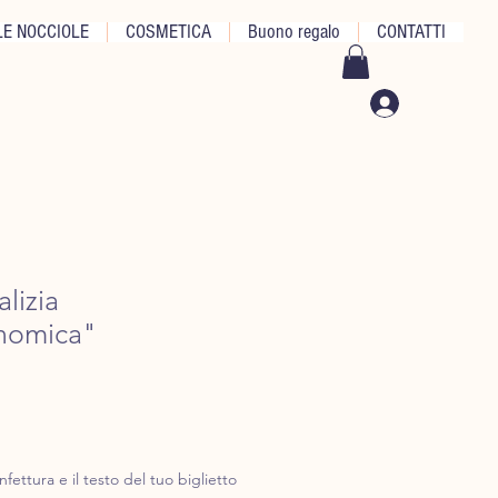
E NOCCIOLE
COSMETICA
Buono regalo
CONTATTI
lizia
nomica"
na
nfettura e il testo del tuo biglietto