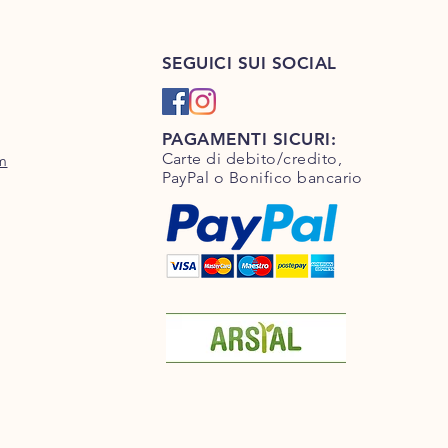
ita.
sulle spese di spedizione
 anche in tutta Europa e Regno
SEGUICI SUI SOCIAL
PAGAMENTI SICURI:
Carte di debito/credito,
m
PayPal o Bonifico bancario