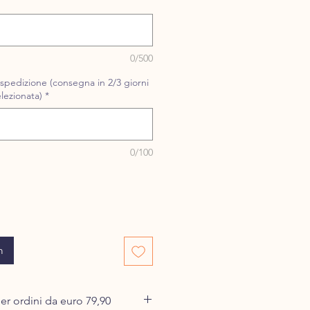
0/500
i spedizione (consegna in 2/3 giorni
elezionata)
*
0/100
m
er ordini da euro 79,90