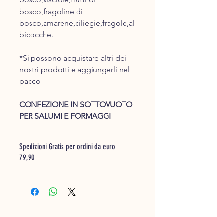
bosco,fragoline di
bosco,amarene,ciliegie,fragole,al
bicocche.
*Si possono acquistare altri dei
nostri prodotti e aggiungerli nel
pacco
CONFEZIONE IN SOTTOVUOTO
PER SALUMI E FORMAGGI
Spedizioni Gratis per ordini da euro
79,90
Inserisci la merce che desideri
acquistare nel carrello e ti saranno
calcolate le spese di spedizione.
La merce acquistata verrà
confezionata e presa in carico dal