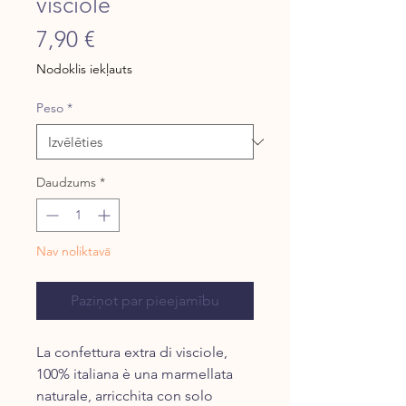
visciole
Cena
7,90 €
Nodoklis iekļauts
Peso
*
Daudzums
*
Nav noliktavā
Paziņot par pieejamību
La confettura extra di visciole,
100% italiana è una marmellata
naturale, arricchita con solo