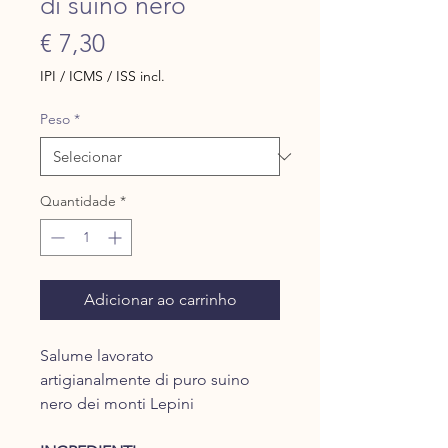
di suino nero
Preço
€ 7,30
IPI / ICMS / ISS incl.
Peso
*
Quantidade
*
Adicionar ao carrinho
Salume lavorato
artigianalmente di puro suino
nero dei monti Lepini