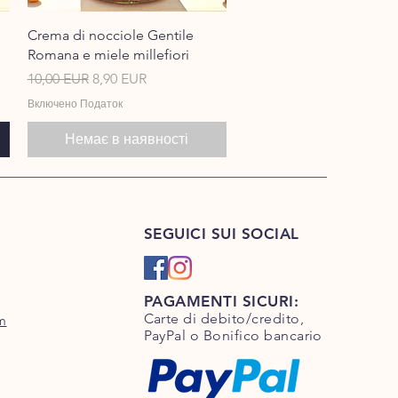
Швидкий перегляд
Crema di nocciole Gentile
Romana e miele millefiori
Звичайна ціна
За розпродажем
10,00 EUR
8,90 EUR
Включено Податок
Немає в наявності
SEGUICI SUI SOCIAL
PAGAMENTI SICURI:
Carte di debito/credito,
m
PayPal o Bonifico bancario