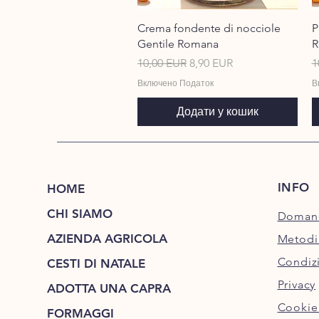
Швидкий перегляд
Crema fondente di nocciole
P
Gentile Romana
R
Звичайна ціна
За розпродажем
З
10,00 EUR
8,90 EUR
1
Включено Податок
В
Додати у кошик
INFO
HOME
CHI SIAMO
Domand
AZIENDA AGRICOLA
Metodi
Condizi
CESTI DI NATALE
Privacy
ADOTTA UNA CAPRA
Cookie
FORMAGGI