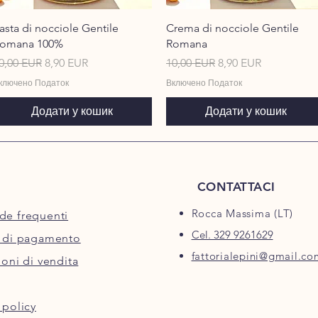
Швидкий перегляд
Швидкий перегляд
asta di nocciole Gentile
Crema di nocciole Gentile
omana 100%
Romana
вичайна ціна
За розпродажем
Звичайна ціна
За розпродажем
0,00 EUR
8,90 EUR
10,00 EUR
8,90 EUR
ключено Податок
Включено Податок
Додати у кошик
Додати у кошик
CONTATTACI
Rocca Massima (LT)
e frequenti
Cel. 329 9261629
 di pagamento
fattorialepini@gmail.co
oni di vendita
 policy