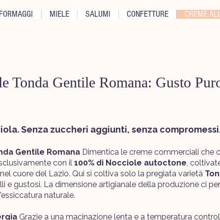
FORMAGGI
MIELE
SALUMI
CONFETTURE
CREME ALL
 Tonda Gentile Romana: Gusto Puro
ciola. Senza zuccheri aggiunti, senza compromessi
onda Gentile Romana
Dimentica le creme commerciali che co
sclusivamente con il
100% di Nocciole autoctone
, coltiva
 nel cuore del Lazio. Qui si coltiva solo la pregiata varietà
Ton
lli e gustosi. La dimensione artigianale della produzione ci pe
l'essiccatura naturale.
ergia
Grazie a una macinazione lenta e a temperatura contro