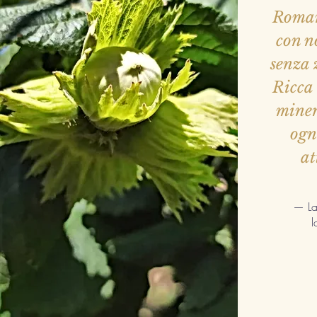
Roman
con n
senza 
Ricca 
minera
ogni
at
— La
l