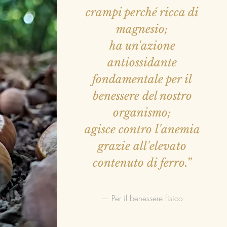
crampi perché ricca di
magnesio;
ha un'azione
antiossidante
fondamentale per il
benessere del nostro
organismo;
agisce contro l'anemia
grazie all'elevato
contenuto di ferro.
”
— Per il benessere fisico