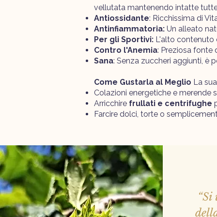
vellutata mantenendo intatte tutte 
Antiossidante
: Ricchissima di Vi
Antinfiammatoria:
Un alleato nat
Per gli Sportivi:
L'alto contenuto 
Contro l'Anemia
: Preziosa fonte d
Sana
: Senza zuccheri aggiunti, è pe
Come Gustarla al Meglio
La sua 
Colazioni energetiche e merende s
Arricchire
frullati e centrifughe
p
Farcire dolci, torte o sempliceme
“Si 
dell