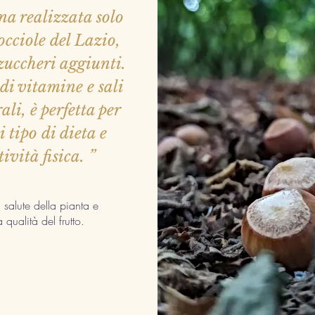
a realizzata solo
occiole del Lazio,
zuccheri aggiunti.
di vitamine e sali
li, è perfetta per
 tipo di dieta e
tività fisica. ”
 salute della pianta e
a qualità del frutto.