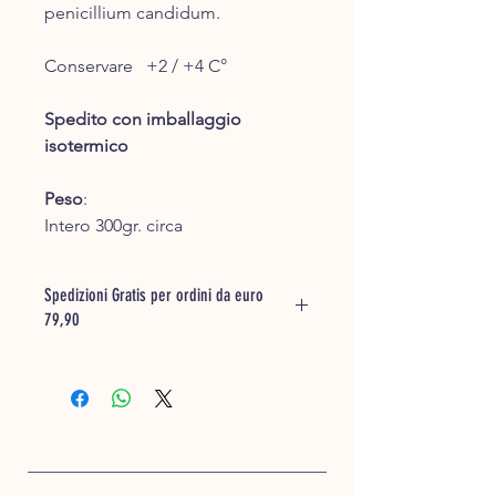
penicillium candidum.
Conservare +2 / +4 C°
Spedito con imballaggio
isotermico
Peso
:
Intero 300gr. circa
Spedizioni Gratis per ordini da euro
79,90
Inserisci la merce che desideri
acquistare nel carrello e ti saranno
calcolate le spese di spedizione.
La merce acquistata verrà
confezionata e presa in carico dal
corriere un giorno dopo la ricezione