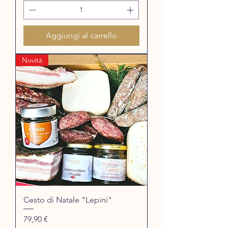
Aggiungi al carrello
Novità
Cesto di Natale "Lepini"
Prezzo
79,90 €