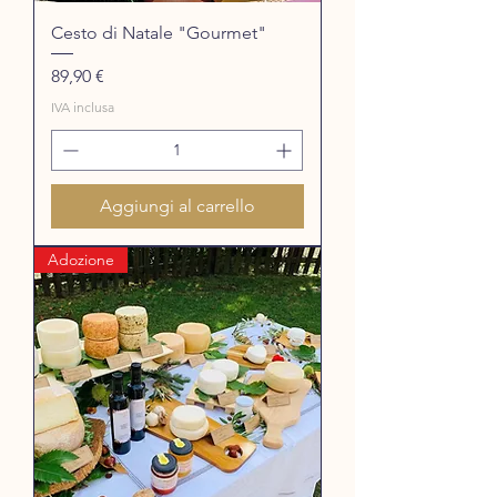
Cesto di Natale "Gourmet"
Prezzo
89,90 €
IVA inclusa
Aggiungi al carrello
Adozione