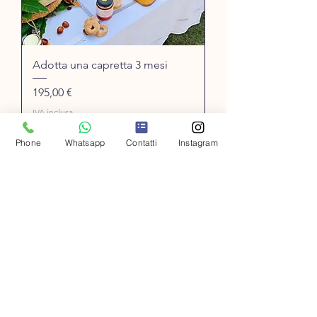
Adotta una capretta 3 mesi
Prezzo
195,00 €
IVA inclusa
Phone
Whatsapp
Contatti
Instagram
Aggiungi al carrello
Adozione