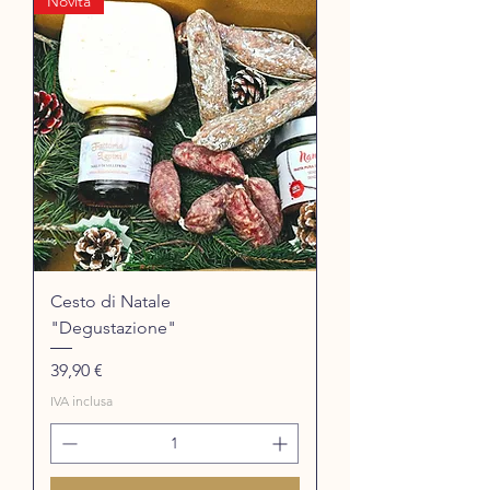
Novità
Cesto di Natale
"Degustazione"
Prezzo
39,90 €
IVA inclusa