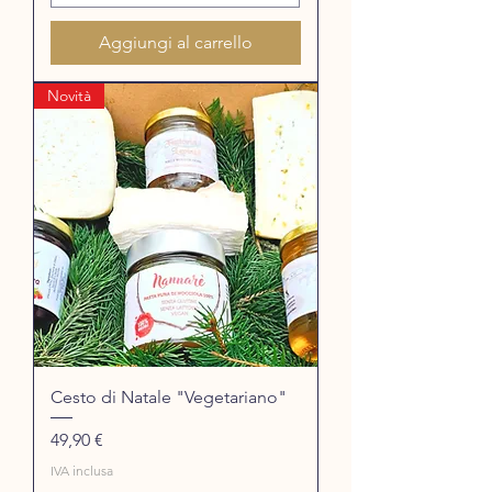
Aggiungi al carrello
Novità
Cesto di Natale "Vegetariano"
Prezzo
49,90 €
IVA inclusa