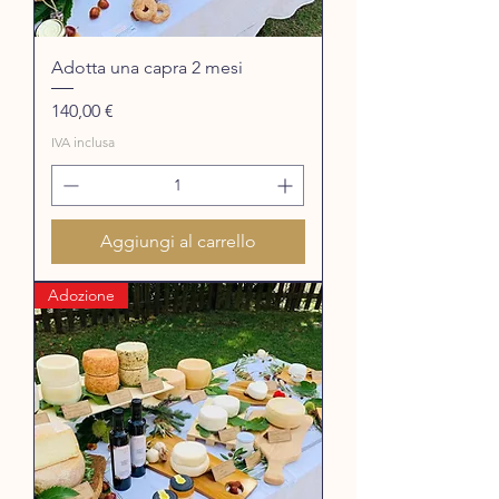
Adotta una capra 2 mesi
Prezzo
140,00 €
IVA inclusa
Aggiungi al carrello
Adozione