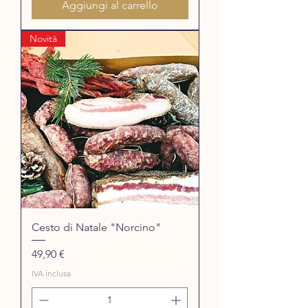
Aggiungi al carrello
Novità
Cesto di Natale "Norcino"
Prezzo
49,90 €
IVA inclusa