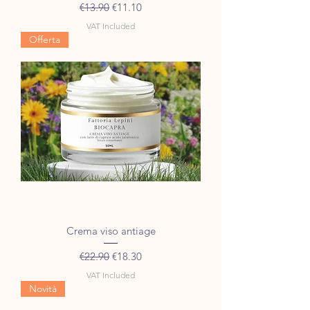
Regular Price
Sale Price
€13.90
€11.10
VAT Included
Offerta
Crema viso antiage
Regular Price
Sale Price
€22.90
€18.30
VAT Included
Novità