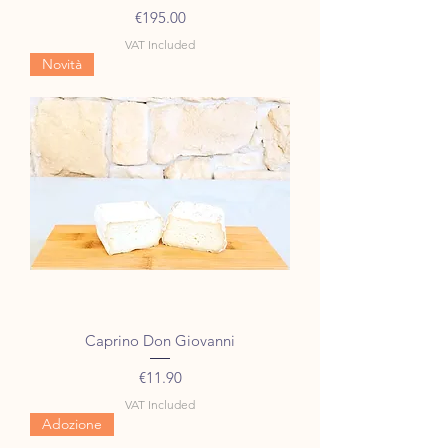
Price
€195.00
VAT Included
Novità
Caprino Don Giovanni
Price
€11.90
VAT Included
Adozione