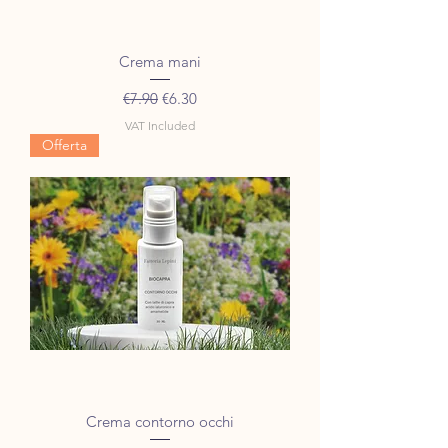
Crema mani
Regular Price
Sale Price
€7.90
€6.30
VAT Included
Offerta
Crema contorno occhi