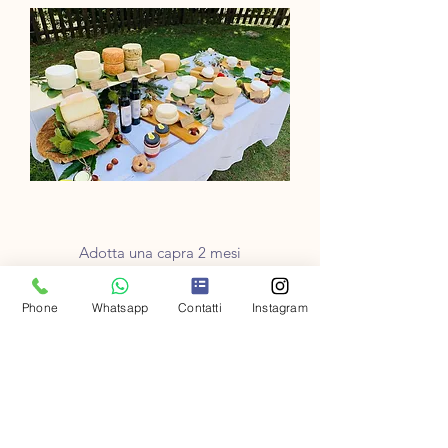
Adotta una capra 2 mesi
Price
€140.00
Phone
Whatsapp
Contatti
Instagram
VAT Included
Novità