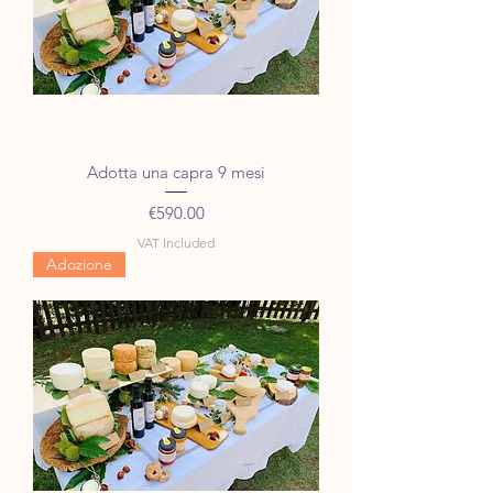
Adotta una capra 9 mesi
Price
€590.00
VAT Included
Adozione