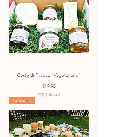
Cesto di Pasqua "Vegetariano"
Price
€49.90
VAT Included
Adozione