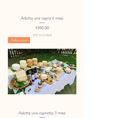
Adotta una capra 6 mesi
Price
€390.00
VAT Included
Adozione
Adotta una capretta 3 mesi