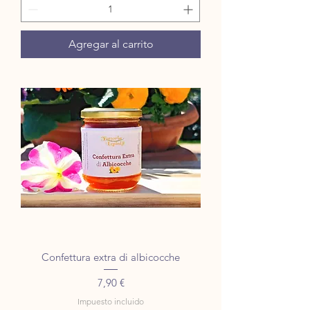
Agregar al carrito
Confettura extra di albicocche
Precio
7,90 €
Impuesto incluido