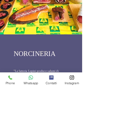
NORCINERIA
"La fattoria Lepini produce salumi di
altissima qualità, utilizzando esclusivamente
carni suine allevate nella nostra azienda
Phone
Whatsapp
Contatti
Instagram
agricola".
I nostri salumi sono realizzati senza l'utilizzo
di coloranti, allergeni e naturalmente privi di
glutine e lattosio: riscoprirete il sapore unico
e genuino dei salumi di una volta.