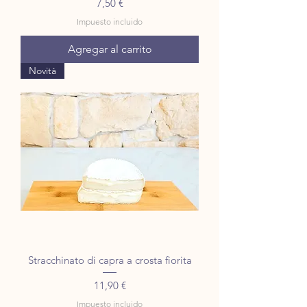
Precio
7,50 €
Impuesto incluido
Agregar al carrito
Novità
Stracchinato di capra a crosta fiorita
Precio
11,90 €
Impuesto incluido