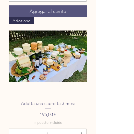
Agregar al carrito
Adozione
Adotta una capretta 3 mesi
Precio
195,00 €
Impuesto incluido