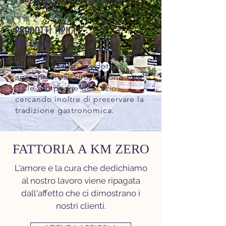
specialità del nostro paese.
PRODOTTI TIPICI
DEL LAZIO
La nostra forza è la produzione a
km zero, i nostri prodotti
agroalimentari provengono tutti
dalle campagne del Lazio,
cercando inoltre di preservare la
tradizione gastronomica.
FATTORIA A KM ZERO
L'amore e la cura che dedichiamo
al nostro lavoro viene ripagata
dall'affetto che ci dimostrano i
nostri clienti.