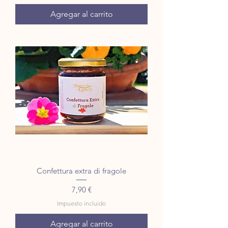
Agregar al carrito
Confettura extra di fragole
Precio
7,90 €
Impuesto incluido
Agregar al carrito