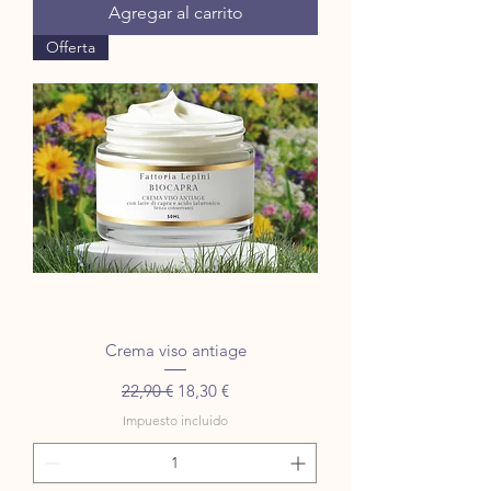
Agregar al carrito
Offerta
Crema viso antiage
Precio
Precio de oferta
22,90 €
18,30 €
Impuesto incluido