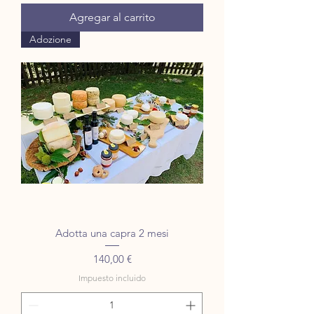
Agregar al carrito
Adozione
Adotta una capra 2 mesi
Precio
140,00 €
Impuesto incluido