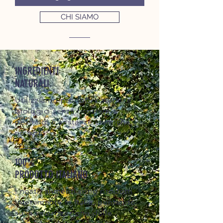
CHI SIAMO
INGREDIENTI
NATURALI
Utilizziamo prodotti naturali e
biologici senza ricorrere a
pesticidi e sostanze chimiche,
no ogm.
100%
PRODOTTO ITALIANO
I nostri alimenti sono prodotti
interamente in Italia, puntando
sulla valorizzazione delle