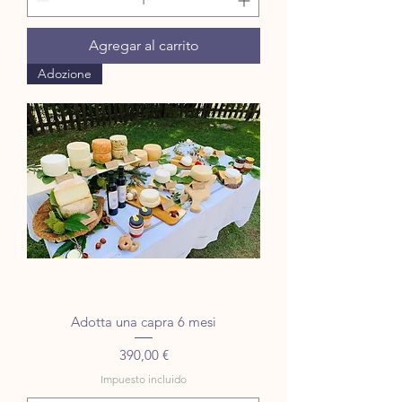
Agregar al carrito
Adozione
Adotta una capra 6 mesi
Precio
390,00 €
Impuesto incluido