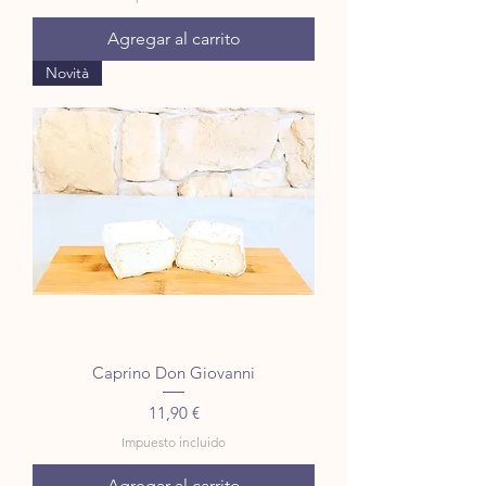
Agregar al carrito
Novità
Caprino Don Giovanni
Precio
11,90 €
Impuesto incluido
Agregar al carrito