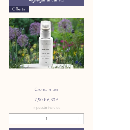
Offerta
Crema mani
Precio
Precio de oferta
7,90 €
6,30 €
Impuesto incluido