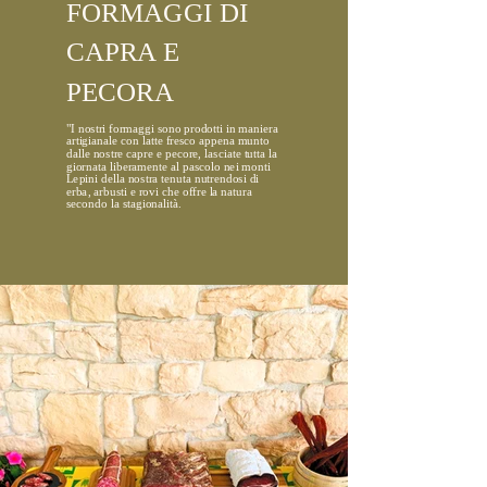
FORMAGGI DI
CAPRA E
PECORA
"I nostri formaggi sono prodotti in maniera
artigianale con latte fresco appena munto
dalle nostre capre e pecore, lasciate tutta la
giornata liberamente al pascolo nei monti
Lepini della nostra tenuta nutrendosi di
erba, arbusti e rovi​​ che offre la natura
secondo la stagionalità.