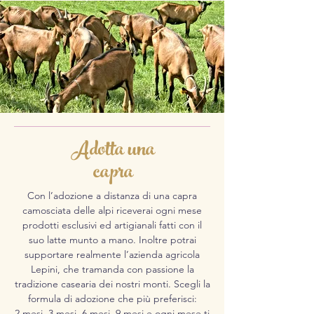
Adotta una
capra
Con l’adozione a distanza di una capra
camosciata delle alpi riceverai ogni mese
prodotti esclusivi ed artigianali fatti con il
suo latte munto a mano. Inoltre potrai
supportare realmente l’azienda agricola
Lepini, che tramanda con passione la
tradizione casearia dei nostri monti. Scegli la
formula di adozione che più preferisci:
2 mesi, 3 mesi, 6 mesi, 9 mesi e ogni mese ti