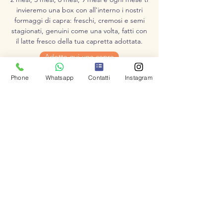
invieremo una box con all'interno i nostri
formaggi di capra: freschi, cremosi e semi
stagionati, genuini come una volta, fatti con
il latte fresco della tua capretta adottata.
Adotta qui una capra
Phone
Whatsapp
Contatti
Instagram
Capre
Dal nostro allevamento di capre pura
razza 'camosciate delle alpi' otteniamo i