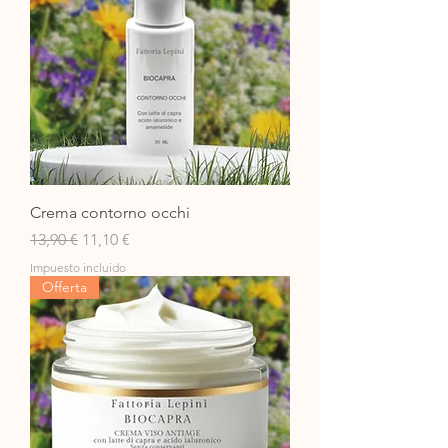
Crema contorno occhi
Precio
Precio de oferta
13,90 €
11,10 €
Impuesto incluido
Offerta