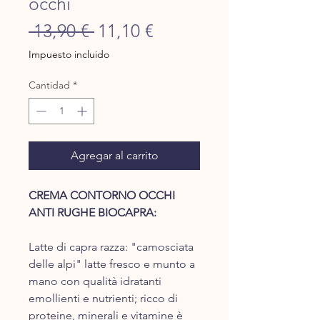
occhi
Precio
Precio
 13,90 € 
11,10 €
de
Impuesto incluido
oferta
Cantidad
*
Agregar al carrito
C​REMA CONTORNO OCCHI
ANTI RUGHE BIOCAPRA:
Latte di capra ​razza: "c​amosciata
delle alpi" ​latte fresco e ​munto a
mano con qualità idratanti
emollienti e nutrienti; ricco di
proteine, minerali e vitamine è