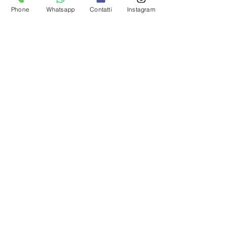
per un look sempre impeccabile.
Phone
Whatsapp
Contatti
Instagram
Packaging Intelligente​: il pratico
flacone è studiato per evitare
qualsiasi spreco, permettendoti
di utilizzare il prodotto fino in
fondo, garantendo così la
massima efficacia e rispetto per il
prodotto.
CONTATTACI
Rocca Massima (LT)