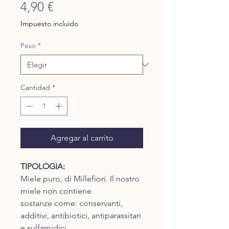
Precio
4,90 €
Impuesto incluido
Peso
*
Cantidad
*
Agregar al carrito
TIPOLOGIA:
Miele puro, di Millefiori. Il nostro
miele non contiene
sostanze come: conservanti,
additivi, antibiotici, antiparassitari
e sulfamidici.