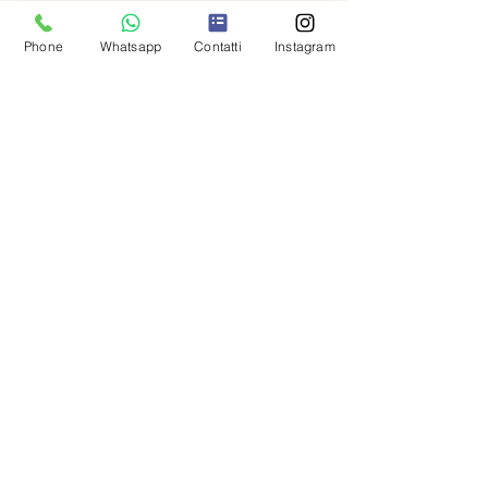
Phone
Whatsapp
Contatti
Instagram
PAGAMENTI SICURI:
Carte di debito/credito,
PayPal o Bonifico bancario
VUOI RICEVERE DELLE OFFERTE
ESCLUSIVE ?
INVIA