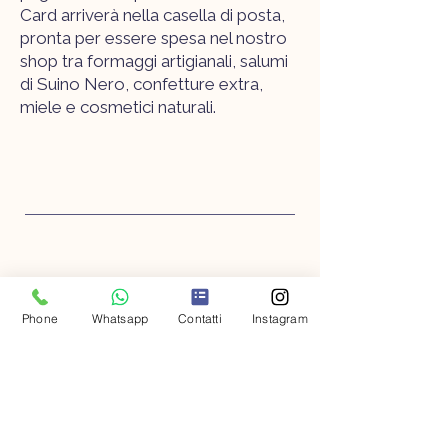
Card arriverà nella casella di posta,
pronta per essere spesa nel nostro
shop tra formaggi artigianali, salumi
di Suino Nero, confetture extra,
miele e cosmetici naturali.
CONTATTACI
Rocca Massima (LT)
Phone
Whatsapp
Contatti
Instagram
Cel. 329 9261629
fattorialepini@gmail.com