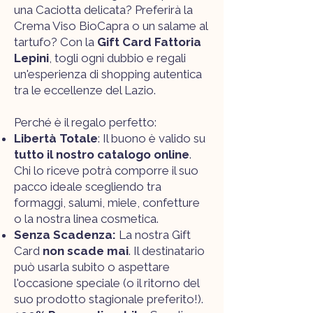
una Caciotta delicata? Preferirà la
Crema Viso BioCapra o un salame al
tartufo? Con la
Gift Card Fattoria
Lepini
, togli ogni dubbio e regali
un'esperienza di shopping autentica
tra le eccellenze del Lazio.
Perché è il regalo perfetto:
Libertà Totale
: Il buono è valido su
tutto il nostro catalogo online
.
Chi lo riceve potrà comporre il suo
pacco ideale scegliendo tra
formaggi, salumi, miele, confetture
o la nostra linea cosmetica.
Senza Scadenza:
La nostra Gift
Card
non scade mai
. Il destinatario
può usarla subito o aspettare
l'occasione speciale (o il ritorno del
suo prodotto stagionale preferito!).