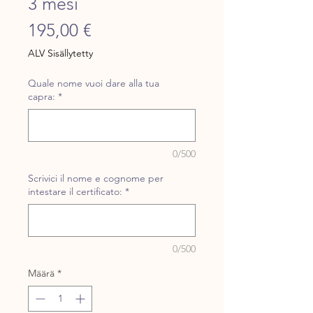
3 mesi
Hinta
195,00 €
ALV Sisällytetty
Quale nome vuoi dare alla tua
capra:
*
0/500
Scrivici il nome e cognome per
intestare il certificato:
*
0/500
Määrä
*