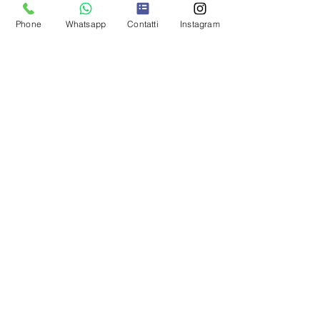
Privacy
Phone
Whatsapp
Contatti
Instagram
Cookie policy
Regala una Gift Card
SEGUICI SUI SOCIAL
PAGAMENTI SICURI:
Carte di debito/credito,
PayPal o Bonifico bancario