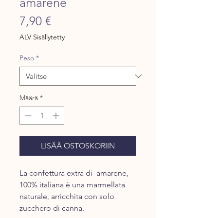
amarene
Hinta
7,90 €
ALV Sisällytetty
Peso
*
Määrä
*
LISÄÄ OSTOSKORIIN
La confettura extra di amarene,
100% italiana è una marmellata
naturale, arricchita con solo
zucchero di canna.