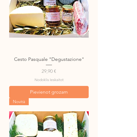
Cesto Pasquale "Degustazione"
Cena
29,90 €
Nodoklis Ieskaitot
Pievienot grozam
Novità