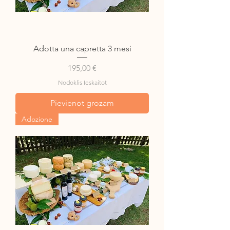
Adotta una capretta 3 mesi
Cena
195,00 €
Nodoklis Ieskaitot
Pievienot grozam
Adozione