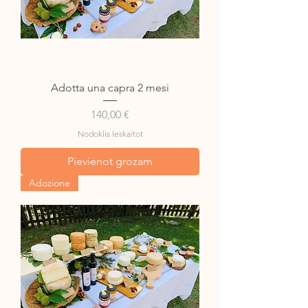
Adotta una capra 2 mesi
Cena
140,00 €
Nodoklis Ieskaitot
Pievienot grozam
Adozione