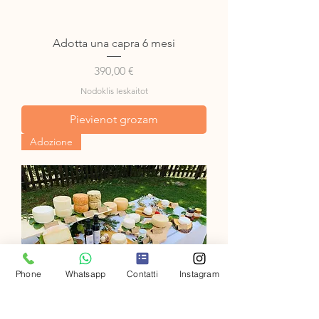
Adotta una capra 6 mesi
Cena
390,00 €
Nodoklis Ieskaitot
Pievienot grozam
Adozione
Phone
Whatsapp
Contatti
Instagram