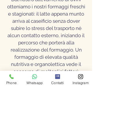
otteniamo i nostri formaggi freschi
e stagionati: il latte appena munto
arriva al caseificio senza dover
subire lo stress del trasporto né
alcun contatto esterno, iniziando il
percorso che porterà alla
realizzazione del formaggio. Un
formaggio di elevata qualità
nutritiva e organolettica vede il
concorso di molteplici fattori:
l'abilità del casaro, le attrezzature
Phone
Whatsapp
Contatti
Instagram
idonee, la cura nella maturazione, il
rispetto delle norme igienico-
sanitarie; ma solo se il latte, la
materia prima, è ottimo sarà
possibile ottenere un prodotto
superiore.