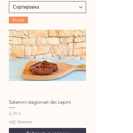
Novità
Salamini stagionati dei Lepini
Цена
6,70 €
НДС Включая