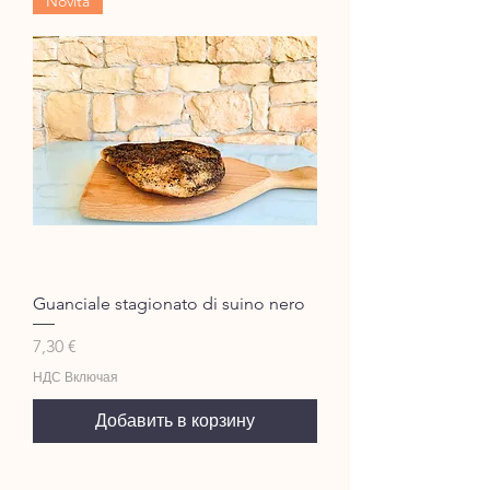
Novità
Guanciale stagionato di suino nero
Цена
7,30 €
НДС Включая
Добавить в корзину