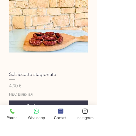
Salsiccette stagionate
Цена
4,90 €
НДС Включая
Добавить в корзину
Phone
Whatsapp
Contatti
Instagram