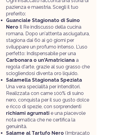
Ogni insaccato racconta una storia di
pazienza e maestria. Scegli il tuo
preferito:
Guanciale Stagionato di Suino
Nero
Il Re indiscusso della cucina
romana. Dopo un'attenta asciugatura,
stagiona dai 60 ai 90 giorni per
sviluppare un profumo intenso. L'uso
perfetto: Indispensabile per una
Carbonara o un'Amatriciana
a
regola d'arte, grazie al suo grasso che
sciogliendosi diventa oro liquido.
Salamella Stagionata Speziata
Una vera specialità per intenditori.
Realizzata con carne 100% di suino
nero, conquista per il suo gusto dolce
e ricco di spezie, con sorprendenti
richiami agrumati
e una piacevole
nota ematica che ne certifica la
genuinità.
Salame al Tartufo Nero
(Imbracato