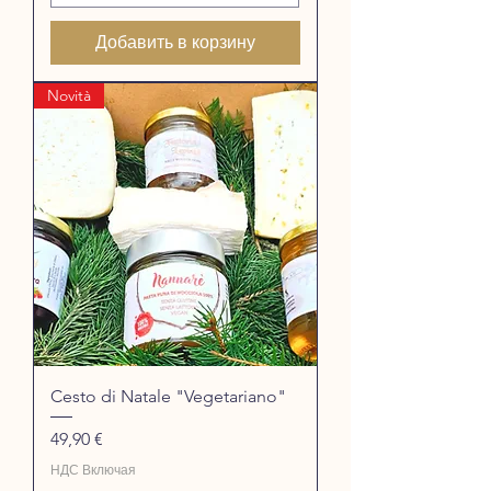
Добавить в корзину
Novità
Cesto di Natale "Vegetariano"
Цена
49,90 €
НДС Включая