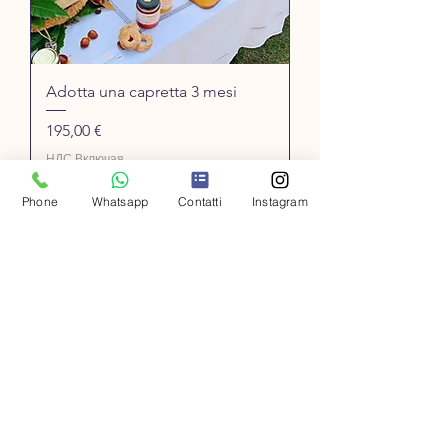
Adotta una capretta 3 mesi
Цена
195,00 €
НДС Включая
Phone
Whatsapp
Contatti
Instagram
Добавить в корзину
Adozione