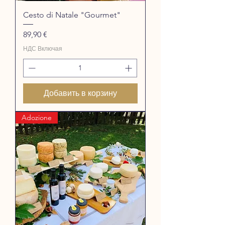
Cesto di Natale "Gourmet"
Цена
89,90 €
НДС Включая
Добавить в корзину
Adozione