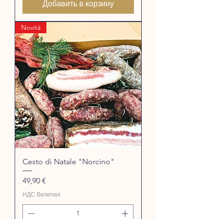
Добавить в корзину
Novità
Cesto di Natale "Norcino"
Цена
49,90 €
НДС Включая