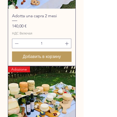
Adotta una capra 2 mesi
Цена
140,00 €
НДС Включая
Добавить в корзину
Adozione