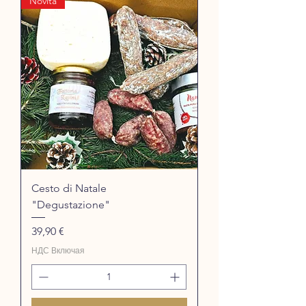
Novità
Cesto di Natale
"Degustazione"
Цена
39,90 €
НДС Включая