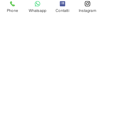
Privacy
Phone
Whatsapp
Contatti
Instagram
Cookie policy
Regala una Gift Card
SEGUICI SUI SOCIAL
PAGAMENTI SICURI:
Carte di debito/credito,
PayPal o Bonifico bancario