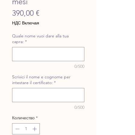
mesi
Цена
390,00 €
НДС Включая
Quale nome vuoi dare alla tua
capra:
*
0/500
Scrivici il nome e cognome per
intestare il certificato:
*
0/500
Количество
*