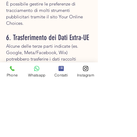
È possibile gestire le preferenze di
tracciamento di molti strumenti
pubblicitari tramite il sito Your Online
Choices.
6. Trasferimento dei Dati Extra-UE
Alcune delle terze parti indicate (es.
Google, Meta/Facebook, Wix)
potrebbero trasferire i dati raccolti
tramite cookie al di fuori dello Spazio
Economico Europeo (es. negli USA). Tale
Phone
Whatsapp
Contatti
Instagram
trasferimento avviene in conformità alle
normative vigenti, basandosi su Decisioni
di Adeguatezza o sulle Clausole
Contrattuali Standard approvate dalla
Commissione Europea.
7. Diritti dell'Interessato
Ai sensi degli artt. 15-22 del Regolamento
UE 2016/679, l'utente ha il diritto di