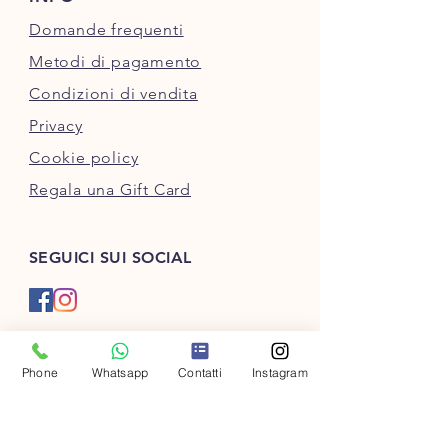
Domande frequenti
Metodi di pagamento
Condizioni di vendita
Privacy
Cookie policy
Regala una Gift Card
SEGUICI SUI SOCIAL
PAGAMENTI SICURI:
Carte di debito/credito,
Phone
Whatsapp
Contatti
Instagram
PayPal o Bonifico bancario