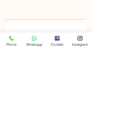
No posts published in this
Phone
Whatsapp
Contatti
Instagram
language yet
Once posts are published,
you’ll see them here.
CONTATTACI
Rocca Massima (LT)