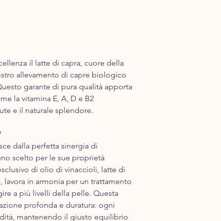
ellenza il latte di capra, cuore della
ostro allevament​o di capre biologic​o
Questo garante di pura qualità apporta
ome la vitamina E, A, D e B2
lute e il naturale splendore.
?
ce dalla perfetta sinergia di
uno scelto per le sue proprietà
sclusivo di olio di vinaccioli, latte di
a, lavora in armonia per un trattamento
re a più livelli della pelle. Questa
azione profonda e duratura: ogni
dità, mantenendo il giusto equilibrio