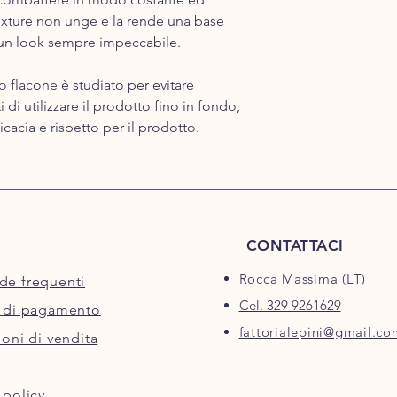
texture non unge e la rende una base
 un look sempre impeccabile.
co flacone è studiato per evitare
di utilizzare il prodotto fino in fondo,
cacia e rispetto per il prodotto.
CONTATTACI
Rocca Massima (LT)
e frequenti
Cel. 329 9261629
 di pagamento
fattorialepini@gmail.co
oni di vendita
 policy