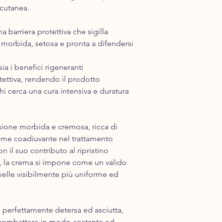
 cutanea.
a barriera protettiva che sigilla
e morbida, setosa e pronta a difendersi
ia i benefici rigeneranti
tettiva, rendendo il prodotto
hi cerca una cura intensiva e duratura
sione morbida e cremosa, ricca di
come coadiuvante nel trattamento
 il suo contributo al ripristino
ità, la crema si impone come un valido
pelle visibilmente più uniforme ed
e perfettamente detersa ed asciutta,
r combattere in modo costante ed