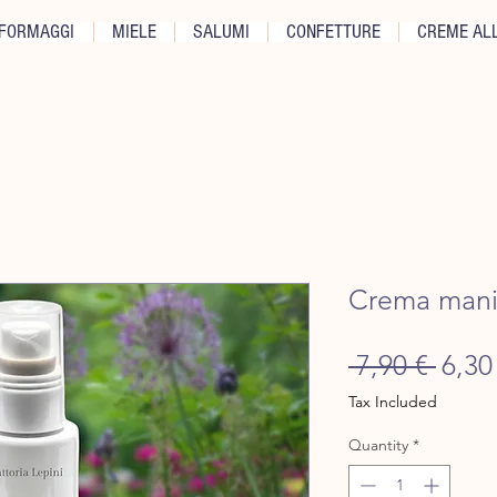
FORMAGGI
MIELE
SALUMI
CONFETTURE
CREME ALL
Crema man
Regu
 7,90 € 
6,30
Price
Tax Included
Quantity
*