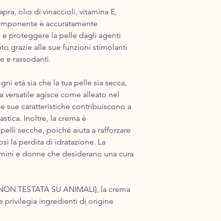
capra, olio di vinaccioli, vitamina E,
 componente è accuratamente
e e proteggere la pelle dagli agenti
to grazie alle sue funzioni stimolanti
e e rassodanti.
 ogni età sia che la tua pelle sia secca,
la versatile agisce come alleato nel
Le sue caratteristiche contribuiscono a
stica. Inoltre, la crema è
pelli secche, poiché aiuta a rafforzare
sì la perdita di idratazione. La
omini e donne che desiderano una cura
NON TESTAT​A SU ANIMALI), la ​crema
e privilegia ingredienti di origine