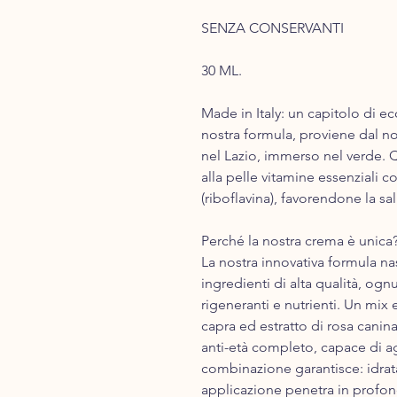
SENZA CONSERVANTI
30 ML.
Made in Italy: un capitolo di ecc
nostra formula, proviene da​l n
nel Lazio, immerso nel verde. 
alla pelle vitamine essenziali c
(riboflavina), favorendone la sa
​Perché la nostra crema è unica
La nostra innovativa formula nas
ingredienti di alta qualità, ogn
rigeneranti e nutrienti. Un mix e
capra ed estratto di rosa canin
anti-età completo, capace di agi
combinazione garantisce: idrat
applicazione penetra in profon