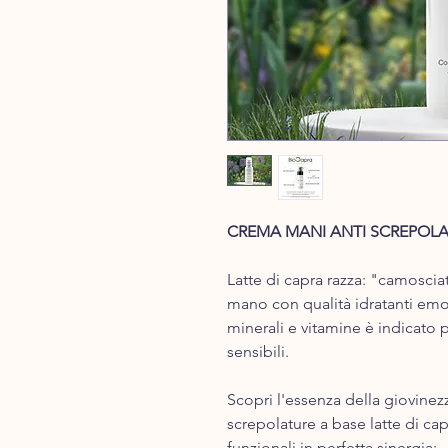
C​REMA MANI ANTI SCREPOL
Latte di capra ​razza: "c​amosciat
mano con qualità idratanti emoll
minerali e vitamine è indicato pe
sensibili.
Scopri l'essenza della giovinez
screpolature a base latte di ca
funzionali in perfetta sinergia: