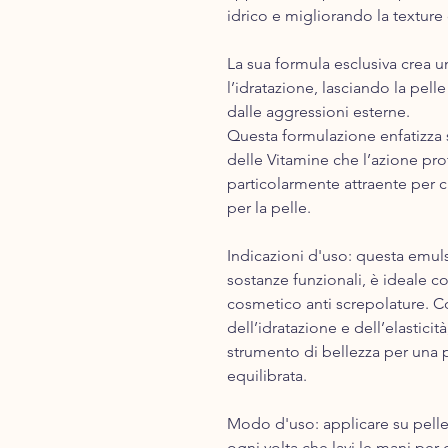
idrico e migliorando la texture
La sua formula esclusiva crea un
l’idratazione, lasciando la pell
dalle aggressioni esterne.
Questa formulazione enfatizza s
delle Vitamine che l’azione pro
particolarmente attraente per c
per la pelle.
Indicazioni d'uso: questa emul
sostanze funzionali, è ideale 
cosmetico anti screpolature. Con
dell’idratazione e dell’elastic
strumento di bellezza per una 
equilibrata.
Modo d'​uso​: applicare su pell
ogni volta che lavi le mani pe